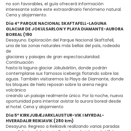
no son favorables, el guía ofrecerá información
interesante sobre este extraordinario fenómeno natural.
Cena y alojamiento.
Día 4º PARQUE NACIONAL SKAFTAFELL-LAGUNA
GLACIAR DE JOKULSARLON Y PLAYA DIAMANTE-AURORA
BOREAL (190
Desayuno. Exploración del Parque Nacional Skaftafell,
una de las zonas naturales más bellas del país, rodeada
de
glaciares y paisajes de gran espectacularidad.
Continuación
hasta la laguna glaciar Jökulsárlón, donde podrán
contemplarse sus famosos icebergs flotando sobre las
aguas. También visitaremos la Playa de Diamante, donde
los bloques de hielo reposan sobre la arena negra
volcánica
creando un paisaje realmente único. Por la noche, nueva
oportunidad para intentar avistar la aurora boreal desde
el hotel. Cena y alojamiento
Día 5º KIRKJUBÆJARKLAUSTUR-VIK I MYRDAL-
HVERADALIR REIKIAVIK (280 km)
Desayuno. Regreso a Reikiavik realizando varias paradas