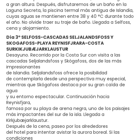
a gran altura. Después, disfrutaremos de un baño en la
Laguna Secreta, la piscina termal más antigua de Islandia,
cuyas aguas se mantienen entre 38 y 40 °C durante todo
el año. No olvide traer su traje de baño. Llegada a Selfoss,
cena y alojamiento.
Día 3º SELFOSS-CASCADAS SELJALANDSFOSS Y
SKOGAFOSS-PLAYA REYNISFJRARA-COSTA
SURKIKJUBÆJARKLAUSTUR
Desayuno. Recorrido por la Costa Sur con visita a las
cascadas Seljalandsfoss y Skógafoss, dos de las más
impresionantes
de Islandia. Seljalandsfoss ofrece la posibilidad
de contemplarla desde una perspectiva muy especial,
mientras que Skógafoss destaca por su gran caída de
agua
y su entorno espectacular. Continuación hacia
Reynisfjara,
famosa por su playa de arena negra, uno de los paisajes
más impactantes del sur de la isla. Llegada a
Kirkjubæjarklaustur.
Después de la cena, paseo por los alrededores
del hotel para intentar avistar la aurora boreal. Si las
condiciones