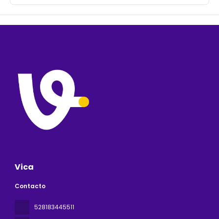
Vica
Contacto
528183445511