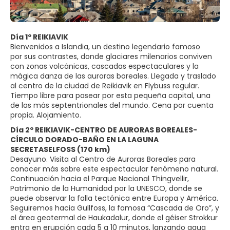
Día 1º REIKIAVIK
Bienvenidos a Islandia, un destino legendario famoso
por sus contrastes, donde glaciares milenarios conviven
con zonas volcánicas, cascadas espectaculares y la
mágica danza de las auroras boreales. Llegada y traslado
al centro de la ciudad de Reikiavik en Flybuss regular.
Tiempo libre para pasear por esta pequeña capital, una
de las más septentrionales del mundo. Cena por cuenta
propia. Alojamiento.
Día 2º REIKIAVIK-CENTRO DE AURORAS BOREALES-
CÍRCULO DORADO-BAÑO EN LA LAGUNA
SECRETASELFOSS (170 km)
Desayuno. Visita al Centro de Auroras Boreales para
conocer más sobre este espectacular fenómeno natural.
Continuación hacia el Parque Nacional Thingvellir,
Patrimonio de la Humanidad por la UNESCO, donde se
puede observar la falla tectónica entre Europa y América.
Seguiremos hacia Gullfoss, la famosa “Cascada de Oro”, y
el área geotermal de Haukadalur, donde el géiser Strokkur
entra en erupción cada 5 a 10 minutos, lanzando agua