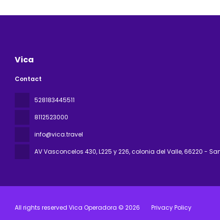
Vica
Contact
528183445511
8112523000
info@vica.travel
AV Vasconcelos 430, L225 y 226, colonia del Valle
, 66220 - Sa
All rights reserved Vica Operadora © 2026
Privacy Policy