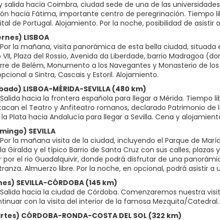
 salida hacia Coimbra, ciudad sede de una de las universidades
n hacia Fátima, importante centro de peregrinación. Tiempo libre
ital de Portugal. Alojamiento. Por la noche, posibilidad de asist
ernes) LISBOA
Por la mañana, visita panorámica de esta bella ciudad, situada 
 VII, Plaza del Rossio, Avenida da Liberdade, barrio Madragoa (d
re de Belém, Monumento a los Navegantes y Monasterio de los 
pcional a Sintra, Cascais y Estoril. Alojamiento.
ábado) LISBOA-MÉRIDA-SEVILLA (480 km)
Salida hacia la frontera española para llegar a Mérida. Tiempo 
acan el Teatro y Anfiteatro romanos, declarado Patrimonio de la
la Plata hacia Andalucía para llegar a Sevilla. Cena y alojamient
omingo) SEVILLA
or la mañana visita de la ciudad, incluyendo el Parque de María 
la Giralda y el típico Barrio de Santa Cruz con sus calles, plazas
por el rio Guadalquivir, donde podrá disfrutar de una panorámica 
ranza. Almuerzo libre. Por la noche, en opcional, podrá asistir 
unes) SEVILLA-CÓRDOBA (145 km)
Salida hacia la ciudad de Córdoba. Comenzaremos nuestra visita 
tinuar con la visita del interior de la famosa Mezquita/Catedral.
Martes) CÓRDOBA-RONDA-COSTA DEL SOL (322 km)