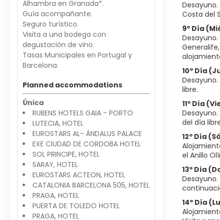
Alhambra en Granada*.
Desayuno. 
Guía acompañante.
Costa del 
Seguro turístico.
9º Día (M
Visita a una bodega con
Desayuno. 
degustación de vino.
Generalife
Tasas Municipales en Portugal y
alojamient
Barcelona.
10º Día (
Desayuno. 
Planned accommodations
libre.
Única
11º Día (
RUBENS HOTELS GAIA - PORTO
Desayuno. 
del día lib
LUTECIA, HOTEL
EUROSTARS AL- ÁNDALUS PALACE
12º Día (
EXE CIUDAD DE CORDOBA HOTEL
Alojamient
SOL PRINCIPE, HOTEL
el Anillo O
SARAY, HOTEL
13º Día 
EUROSTARS ACTEON, HOTEL
Desayuno. y
CATALONIA BARCELONA 505, HOTEL
continuaci
PRAGA, HOTEL
14º Día (
PUERTA DE TOLEDO HOTEL
Alojamiento
PRAGA, HOTEL