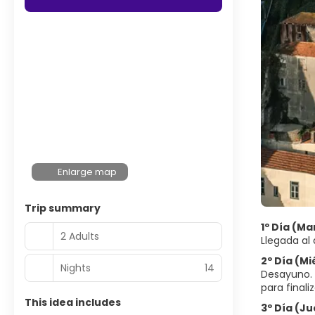
Enlarge map
Trip summary
1º Día (M
2 Adults
Llegada al
2º Día (M
Nights
14
Desayuno. 
para final
This idea includes
3º Día (