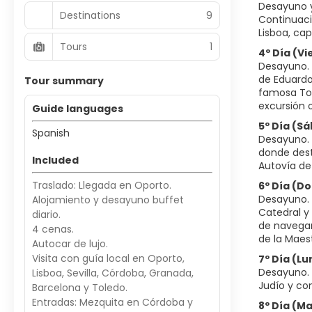
Desayuno y
Destinations
9
Continuació
Lisboa, cap
Tours
1
4º Día (Vi
Desayuno. 
de Eduardo
Tour summary
famosa Tor
excursión o
Guide languages
5º Día (S
Spanish
Desayuno. 
donde dest
Included
Autovía de 
Traslado: Llegada en Oporto.
6º Día (D
Desayuno. P
Alojamiento y desayuno buffet
Catedral y 
diario.
de navegar 
4 cenas.
de la Maest
Autocar de lujo.
Visita con guía local en Oporto,
7º Día (L
Desayuno. 
Lisboa, Sevilla, Córdoba, Granada,
Judío y con
Barcelona y Toledo.
Entradas: Mezquita en Córdoba y
8º Día (