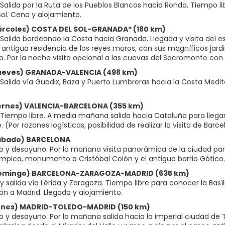
Salida por la Ruta de los Pueblos Blancos hacia Ronda. Tiempo li
Sol. Cena y alojamiento.
iércoles) COSTA DEL SOL-GRANADA* (180 km)
Salida bordeando la Costa hacia Granada. Llegada y visita del
, antigua residencia de los reyes moros, con sus magníficos jar
o. Por la noche visita opcional a las cuevas del Sacromonte c
Jueves) GRANADA-VALENCIA (498 km)
Salida vía Guadix, Baza y Puerto Lumbreras hacia la Costa Medite
Viernes) VALENCIA-BARCELONA (355 km)
Tiempo libre. A media mañana salida hacia Cataluña para llegar
re. (Por razones logísticas, posibilidad de realizar la visita de Barc
Sábado) BARCELONA
o y desayuno. Por la mañana visita panorámica de la ciudad par
límpico, monumento a Cristóbal Colón y el antiguo barrio Gótico. 
(Domingo) BARCELONA-ZARAGOZA-MADRID (635 km)
 salida vía Lérida y Zaragoza. Tiempo libre para conocer la Basíl
ón a Madrid. Llegada y alojamiento.
Lunes) MADRID-TOLEDO-MADRID (150 km)
 y desayuno. Por la mañana salida hacia la imperial ciudad de To