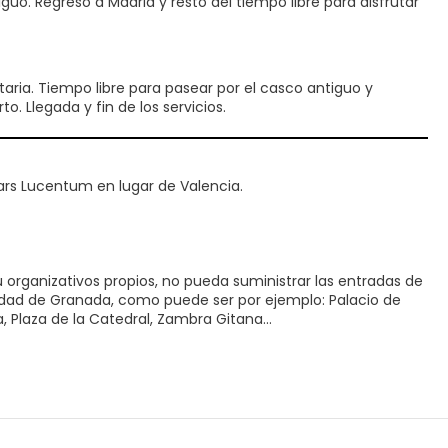
guo. Regreso a Madrid y resto del tiempo libre para disfrutar
ria. Tiempo libre para pasear por el casco antiguo y
. Llegada y fin de los servicios.
tars Lucentum en lugar de Valencia.
 organizativos propios, no pueda suministrar las entradas de
ciudad de Granada, como puede ser por ejemplo: Palacio de
ía, Plaza de la Catedral, Zambra Gitana…