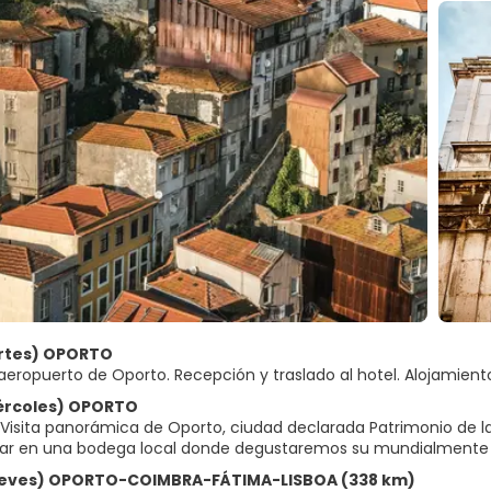
artes) OPORTO
 aeropuerto de Oporto. Recepción y traslado al hotel. Alojamient
iércoles) OPORTO
Visita panorámica de Oporto, ciudad declarada Patrimonio de la H
izar en una bodega local donde degustaremos su mundialmente co
Jueves) OPORTO-COIMBRA-FÁTIMA-LISBOA (338 km)