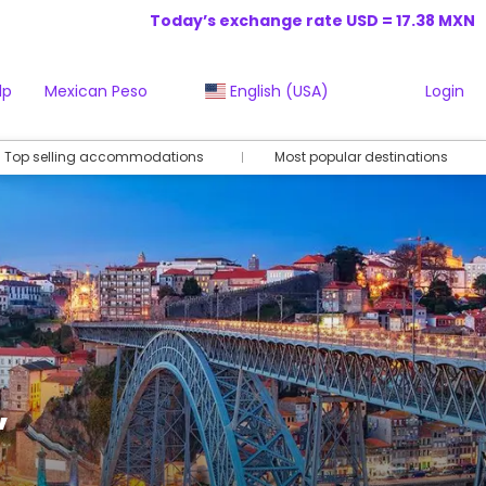
Today’s exchange rate USD = 17.38 MXN
lp
Mexican Peso
English (USA)
Login
Top selling accommodations
Most popular destinations
,