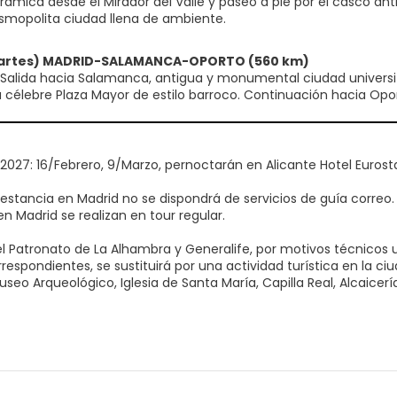
rámica desde el Mirador del Valle y paseo a pie por el casco anti
smopolita ciudad llena de ambiente.
(Martes) MADRID-SALAMANCA-OPORTO (560 km)
Salida hacia Salamanca, antigua y monumental ciudad universita
célebre Plaza Mayor de estilo barroco. Continuación hacia Oporto
s 2027: 16/Febrero, 9/Marzo, pernoctarán en Alicante Hotel Euros
 estancia en Madrid no se dispondrá de servicios de guía correo.
 en Madrid se realizan en tour regular.
l Patronato de La Alhambra y Generalife, por motivos técnicos u
respondientes, se sustituirá por una actividad turística en la 
useo Arqueológico, Iglesia de Santa María, Capilla Real, Alcaicer